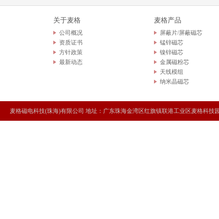
麦格科技产业园奠基仪式
关于麦格
麦格产品
公司概况
屏蔽片/屏蔽磁芯
2018年会庆典暨颁奖典礼
资质证书
锰锌磁芯
方针政策
镍锌磁芯
最新动态
金属磁粉芯
天线模组
纳米晶磁芯
麦格磁电科技(珠海)有限公司 地址：广东珠海金湾区红旗镇联港工业区麦格科技园 Tel：