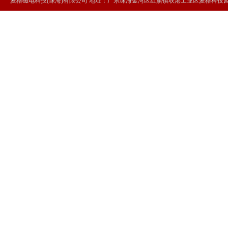
麦格磁电科技(珠海)有限公司 地址：广东珠海金湾区红旗镇联港工业区麦格科技园 Tel：