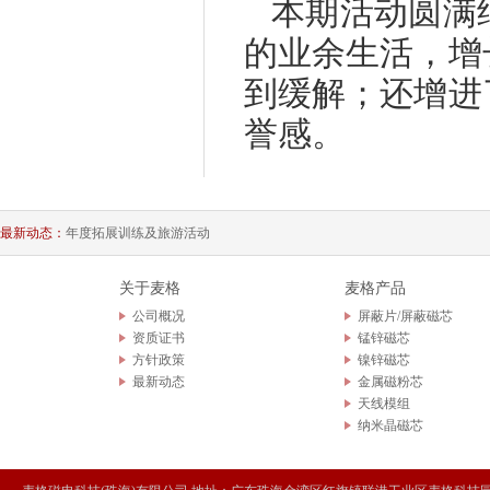
本期
活动圆满
的业余生活
，增
到缓解
；
还
增进
誉感
。
最新动态：
年度拓展训练及旅游活动
麦格科技产业园奠基仪式
关于麦格
麦格产品
公司概况
屏蔽片/屏蔽磁芯
2018年会庆典暨颁奖典礼
资质证书
锰锌磁芯
方针政策
镍锌磁芯
最新动态
金属磁粉芯
天线模组
纳米晶磁芯