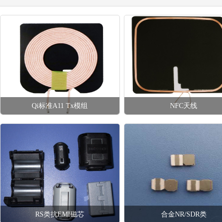
Qi标准A11 Tx模组
NFC天线
年度拓展训练及旅游活动
RS类抗EMI磁芯
合金NR/SDR类