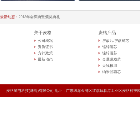
麦格科技产业园奠基仪式
最新动态：
2018年会庆典暨颁奖典礼
年度拓展训练及旅游活动
关于麦格
麦格产品
公司概况
屏蔽片/屏蔽磁芯
麦格科技产业园奠基仪式
资质证书
锰锌磁芯
方针政策
镍锌磁芯
2018年会庆典暨颁奖典礼
最新动态
金属磁粉芯
天线模组
纳米晶磁芯
麦格磁电科技(珠海)有限公司 地址：广东珠海金湾区红旗镇联港工业区麦格科技园 Tel：